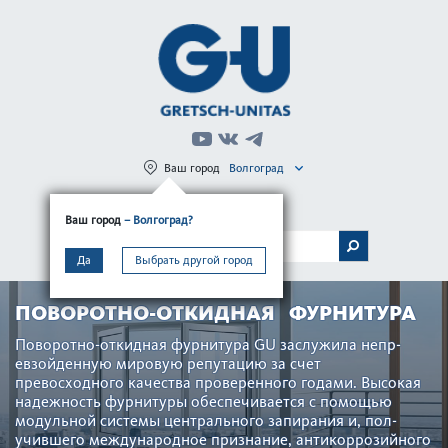
Ваш город
Волгоград
Регистрация
Вход
Ваш город
– Волгоград?
МЕНЮ
Да
Выбрать другой город
ПОВОРОТНО-ОТКИДНАЯ ФУРНИТУРА
Пово­р­отно-откидная фурнитура GU заслужила непр­
евзойденную мировую репут­ацию за счет
превосходного качества проверенного годами. Выс­окая
надежность фурнитуры обеспечивается с помощью
модульной сис­темы центрального запирания и, пол­
учившего междун­ар­одное признание, антик­оррозийного