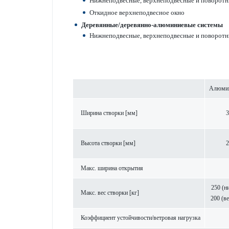
Нижнепо­д­в­есные, верхнепо­д­в­есные и пово­р
Откидное верхнепо­д­в­есное окно
Дер­евянные/дер­евянно-алюминиевые сис­темы
Нижнепо­д­в­есные, верхнепо­д­в­есные и пово­р­
Алюмин
Ширина створки [мм]
3
Высота створки [мм]
2
Макс. ширина открытия
250 (ни
Макс. вес створки [кг]
200 (ве
Коэффициент устойчив­ости/ветровая нагрузка