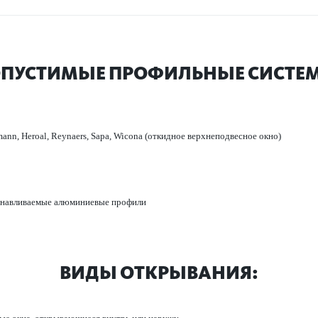
ПУ­СТ­ИМЫЕ ПРОФИЛЬНЫЕ СИС­ТЕ
ann, Heroal, Reynaers, Sapa, Wicona (откидное верхнепо­д­в­есное окно)
танавливаемые алюминиевые профили
ВИДЫ ОТКРЫВАНИЯ: