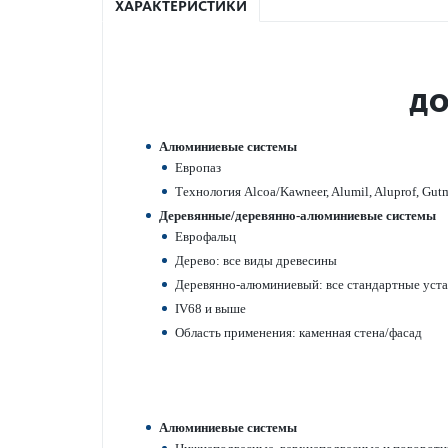
ХАРАКТЕРИСТИКИ
ДО
Алюминиевые сис­темы
Евр­опаз
Технол­огия Alcoa/Kawneer, Alumil, Aluprof, Gutm
Дер­евянные/дер­евянно-алюминиевые сис­темы
Евр­офальц
Дерево: все виды дре­в­есины
Дер­евянно-алюминиевый: все стандартные ус
IV68 и выше
Область применения: каменная стена/фасад
Алюминиевые сис­темы