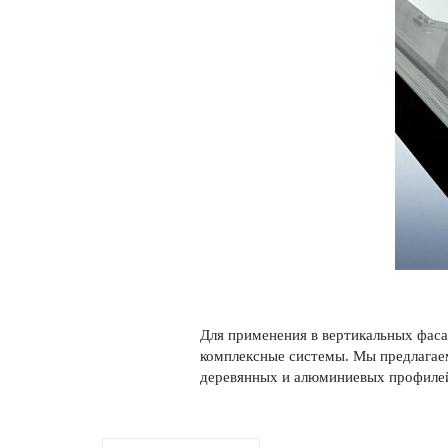
Для применения в вертик­альных фаса
комплексные сис­темы. Мы предлагаем
дер­евянных и алюминиевых профилей