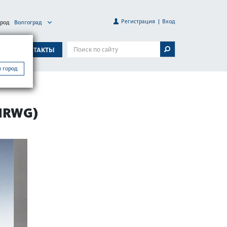
Регистрация
Вход
ород
Волгоград
А
КОНТАКТЫ
 город
NRWG)