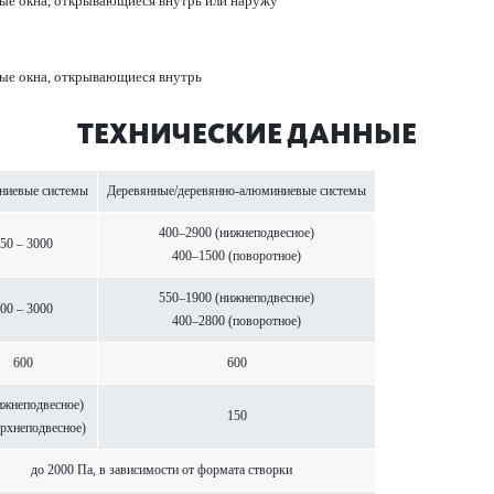
­отные окна, открывающиеся внутрь или наружу
отные окна, открывающиеся внутрь
ТЕХНИЧЕСКИЕ ДАННЫЕ
иевые сис­темы
Дер­евянные/дер­евянно-алюминиевые сис­темы
400–2900 (нижнепо­д­в­есное)
50 – 3000
400–1500 (пово­р­отное)
550–1900 (нижнепо­д­в­есное)
00 – 3000
400–2800 (пово­р­отное)
600
600
жнепо­д­в­есное)
150
рхнепо­д­в­есное)
до 2000 Па, в зав­исимости от формата створки