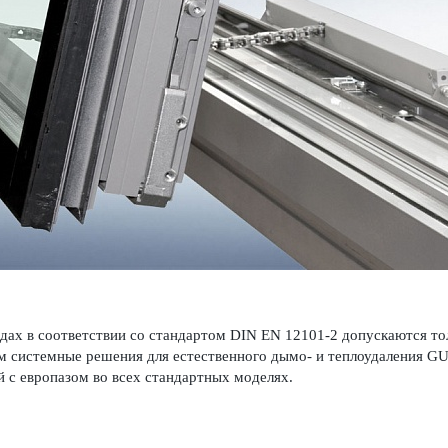
дах в соотв­е­тствии со стандартом DIN EN 12101-2 допус­ка­ются 
 сис­темные решения для естес­твенного дымо- и теплоуда­л­ения G
 с евр­опазом во всех стандартных моделях.