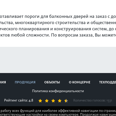
отавливает пороги для балконных дверей на заказ с дос
ельства, многоквартирного строительства и обществе
хнического планирования и конструирования систем, д
тов любой сложности. По вопросам заказа, Вы можете
НИЯ
ПРОДУКЦИЯ
ОБЪЕКТЫ
О КОНЦЕРНЕ
ТЕХПОДД
Политика конфиденциальности
Рейтинг сайта: 4.8
Количество голосов:
1531
 работу всех функций для наиболее эффективной навигации по страниц
стик продуктов, наличия на складе, стоимости товаров, носит информационный
оответствующие настройки на своем компьютере. Продолжая навигацию