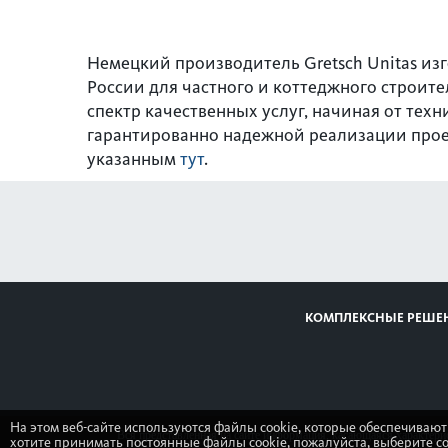
Немецкий производитель Gretsch Unitas изг
России для частного и коттеджного строит
спектр качественных услуг, начиная от те
гарантированно надежной реализации проек
указанным
тут
.
КОМПЛЕКСНЫЕ РЕШЕ
На этом веб-сайте используются файлы cookie, которые обеспечивают
Вся представленная на сайте информация, касающаяся характери
хотите принимать постоянные файлы cookie, пожалуйста, выберите с