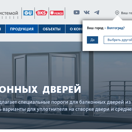
Ваш г
Ваш город
– Волгоград?
Я
ПРОДУКЦИЯ
ОБЪЕКТЫ
О КОНЦЕРНЕ
ТЕХПОДДЕРЖК
Да
Выбрать другой
ОННЫХ ДВЕРЕЙ
лагает специальные пороги для балконных дверей из п
 вар­ианты для уплотнителя на створке двери и средне