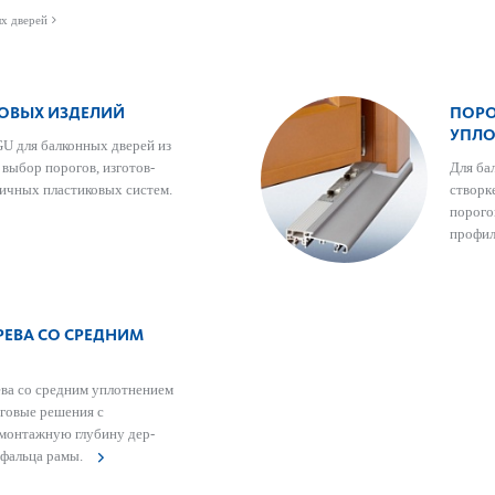
х дверей
ОВЫХ ИЗДЕЛИЙ
ПОРО
УПЛО
GU для балконных дверей из
выбор пор­огов, изготов­
Для ба
чных пла­сти­к­овых систем.
створк
пор­ог
профил
РЕВА СО СРЕДНИМ
ева со средним уплотнением
оговые решения с
 монтажную глубину дер­
 фальца рамы.