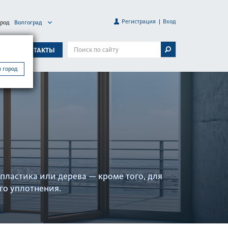
Регистрация
Вход
ород
Волгоград
А
КОНТАКТЫ
 город
ла­стика или дерева — кроме того, для
го уплотнения.