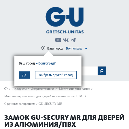
Ваш город
Волгоград
Регистрация
Вход
Ваш город
– Волгоград?
МЕНЮ
Да
Выбрать другой город
Продукты
Дверная техника
Многозапорные замки
Многозапорные замки для дверей из алюминия или ПВХ
С ручным запиранием
GU-SECURY MR
ЗАМОК GU-SECURY MR ДЛЯ ДВЕРЕЙ
ИЗ АЛЮМИНИЯ/ПВХ