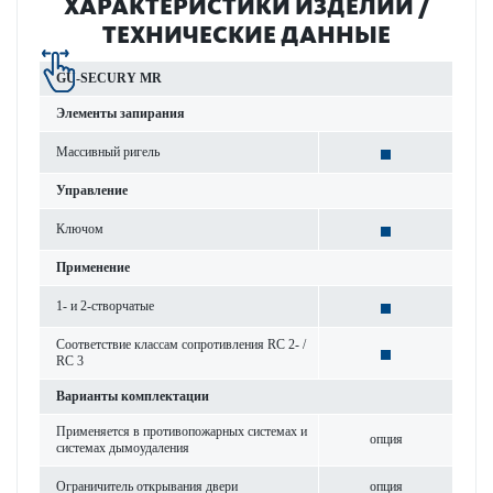
ХАР­АКТЕР­И­С­ТИКИ ИЗДЕЛИЙ /
ТЕХНИЧЕСКИЕ ДАННЫЕ
GU-SECURY MR
Элементы запирания
Масс­ивный ригель
Управ­ление
Ключом
Применение
1- и 2-створ­чатые
Соотв­е­тствие классам сопрот­ив­ления RC 2- /
RC 3
Вар­ианты комплектации
Применяется в против­опожарных сис­темах и
опция
сис­темах дымоуда­л­ения
Ограничитель открывания двери
опция