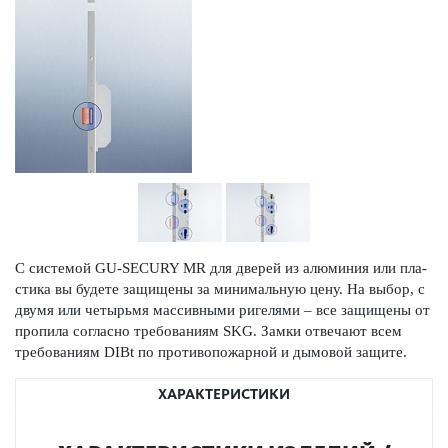
С сис­темой GU-SECURY MR для дверей из алюминия или пла­
стика вы будете защищены за минимальную цену. На выбор, с
двумя или чет­ырьмя масс­ивными риг­е­лями – все защищены от
пропила согласно требованиям SKG. Замки отве­чают всем
требованиям DIBt по против­опожарной и дымовой защите.
ХАРАКТЕРИСТИКИ