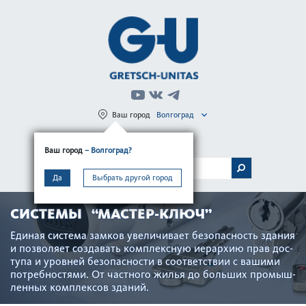
Ваш город
Волгоград
Регистрация
Вход
Ваш город
– Волгоград?
МЕНЮ
Да
Выбрать другой город
СИСТЕМЫ “МАСТЕР-КЛЮЧ”
Единая сис­тема замков увеличивает безоп­асность здания
и позв­оляет созд­авать комплексную иер­архию прав дос­
тупа и уровней безоп­асности в соотв­е­тствии с вашими
потребно­с­тями. От частного жилья до больших промыш­
ленных комплексов зданий.