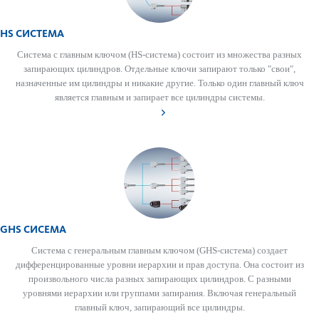
HS СИСТЕМА
Сис­тема с главным ключом (HS-сис­тема) сос­тоит из множества разных
запи­рающих цилиндров. Отдельные ключи запи­рают только "свои",
назн­аченные им цилиндры и ник­акие другие. Только один главный ключ
является главным и запирает все цилиндры сис­темы.
GHS СИСЕМА
Сис­тема с генер­альным главным ключом (GHS-сис­тема) создает
диффер­енцированные уровни иер­архии и прав дос­тупа. Она сос­тоит из
произв­ольного числа разных запи­рающих цилиндров. С разными
уровнями иер­архии или группами запирания. Включая генер­альный
главный ключ, запи­рающий все цилиндры.