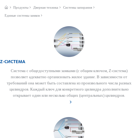
Продукты
Дверная техника
Системы запирания
Единые системы замков
Z-СИСТЕМА
Сис­тема с общедос­тупными зам­ками (с общим ключом, Z-сис­тема)
позв­оляет адекватно органи­з­овать жилое здание. В зав­исимости от
требований она может быть сос­тав­лена из произв­ольного числа разных
цилиндров. Каждый ключ для конкретного цилиндра дополнительно
открывает один или нес­колько общих (центральных) цилиндров.