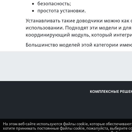
безопасность;
простота установки.
Устанавливать такие доводчики можно как с
использовании. Подходят эти модели и для
координирующий модуль, который интегрир
Большинство моделей этой категории имею
КОМПЛЕКСНЫЕ РЕШЕ
На этом веб-сайте используются файлы cookie, которые обеспечивают
Вся представленная на сайте информация, касающаяся характери
хотите принимать постоянные файлы cookie, пожалуйста, выберите с
характер и ни при каких условиях не является публичной оферт