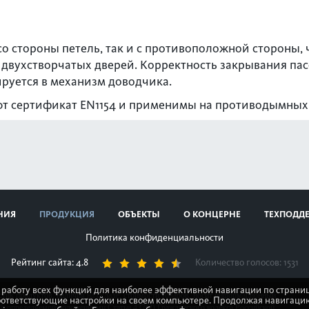
о стороны петель, так и с противоположной стороны, 
 двухстворчатых дверей. Корректность закрывания па
уется в механизм доводчика.
т сертификат EN1154 и применимы на противодымных
НИЯ
ПРОДУКЦИЯ
ОБЪЕКТЫ
О КОНЦЕРНЕ
ТЕХПОДД
Политика конфиденциальности
Рейтинг сайта: 4.8
Количество голосов:
1531
 работу всех функций для наиболее эффективной навигации по страниц
стик продуктов, наличия на складе, стоимости товаров, носит информационный
оответствующие настройки на своем компьютере. Продолжая навигацию
ой, определяемой положениями Статьи 437(2) Гражданского кодекса Российской