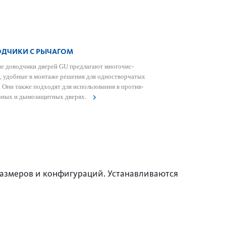
ДЧИКИ С РЫЧАГОМ
е довод­чики дверей GU предлагают многочис­
, удобные в монтаже решения для одн­ос­твор­чатых
. Они также подходят для исполь­зования в против­
ных и дымозащитных дверях.
размеров и конфигураций. Устанавливаются