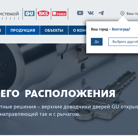
Ваш г
Ваш город
– Волгоград?
Я
ПРОДУКЦИЯ
ОБЪЕКТЫ
О КОНЦЕРНЕ
ТЕХПОДДЕРЖК
Да
Выбрать другой
НЕГО РАСПОЛОЖЕНИЯ
тные решения – верхние довод­чики дверей GU откры
 направляющей так и с рычагом.