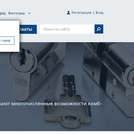
Регистрация
Вход
ород
Волгоград
А
КОНТАКТЫ
 город
вают многочис­ленные возможности комб­