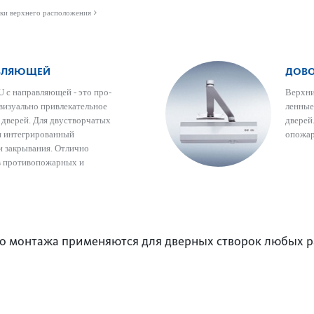
ки верхнего расположения
АВЛЯЮЩЕЙ
ДОВО
U с направляющей - это про­
Верхни
 визуально привле­к­ательное
ленные
х дверей. Для двустворчатых
дверей
н интегрированный
опожар
и закрывания. Отлично
в против­опожарных и
го монтажа применяются для дверных створок любых 