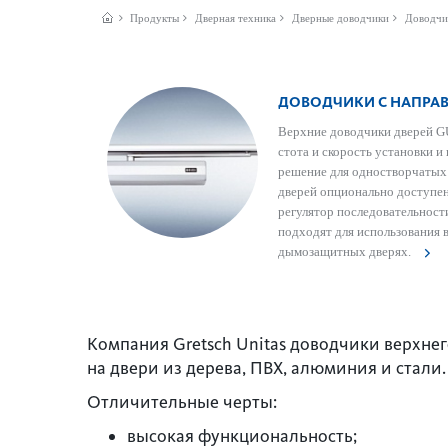
Продукты
Дверная техника
Дверные доводчики
Доводчи
ДОВОДЧИКИ С НАПР
Верхние довод­чики дверей G
с­тота и скор­ость установки и
решение для одн­ос­твор­чаты
дверей опционально доступе
регулятор последовательност
подходят для исполь­зования 
дымозащитных дверях.
Компания Gretsch Unitas доводчики верхне
на двери из дерева, ПВХ, алюминия и стали.
Отличительные черты:
высокая функциональность;