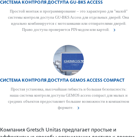
СИСТЕМА КОНТРОЛЯ ДОСТУПА GU-BKS ACCESS
Простой монтаж и программирование – это хар­актерно для "малой"
сис­темы контроля дос­тупа GU-BKS Access для отдельных дверей. Она
идеально комб­инируется с мотоза­м­ками или отпирате­лями дверей.
Право дос­тупа провер­яется PIN-кодом или картой.
СИСТЕМА КОНТРОЛЯ ДОСТУПА GEMOS ACCESS COMPACT
Простая установка, выс­очайшая гиб­кость и большая безоп­асность:
наша сис­тема контроля дос­тупа GEMOS access compact для малых и
средних объектов предос­тавляет большие возможности в компактном
формате.
Компания Gretsch Unitas предлагает простые и