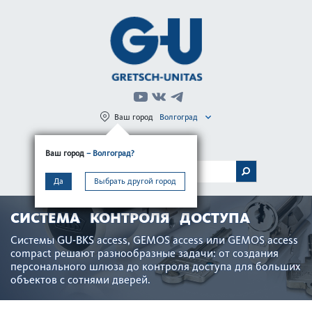
Ваш город
Волгоград
Регистрация
Вход
Ваш город
– Волгоград?
МЕНЮ
Да
Выбрать другой город
СИСТЕМА КОНТРОЛЯ ДОСТУПА
Системы GU-BKS access, GEMOS access или GEMOS access
compact решают разнообразные задачи: от создания
персон­ального шлюза до контроля дос­тупа для больших
объектов с сотнями дверей.