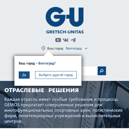
Ваш город
Волгоград
Регистрация
Вход
Ваш город
– Волгоград?
МЕНЮ
Да
Выбрать другой город
ОТРАСЛЕВЫЕ РЕШЕНИЯ
Каждая отрасль имеет особые требования и процессы.
GEMOS предлагает совершенные решения для
многофункцио­н­альных спортивных арен, логи­с­тических
фирм, пенитенциарных учрежд­ений и вычислительных
центров.