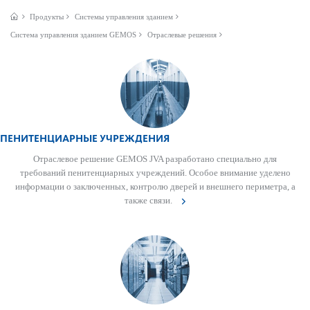
Продукты
Системы управления зданием
Сис­тема управ­ления зданием GEMOS
Отраслевые решения
ПЕНИТЕНЦИАРНЫЕ УЧРЕЖДЕНИЯ
Отрасл­евое решение GEMOS JVA раз­р­а­ботано специально для
требований пенитенциарных учрежд­ений. Особое внимание уде­лено
информации о заключенных, контролю дверей и внешнего пер­иметра, а
также связи.