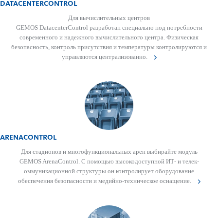
DAT­A­CENTER­CON­TROL
Для вычислительных центров
GEMOS DatacenterControl раз­р­а­ботан специально под потребности
современного и надежного вычислительного центра. Физическая
безоп­асность, контроль прису­тствия и темпер­атуры контролируются и
управляются централ­и­з­ованно.
ARENACONTROL
Для стадионов и многофункцио­н­альных арен выбирайте модуль
GEMOS ArenaControl. С помощью выс­о­кодос­тупной ИТ- и телек­
оммуник­ацио­нной структуры он контролирует обору­дование
обеспечения безоп­асности и медийно-техническое оснащение.