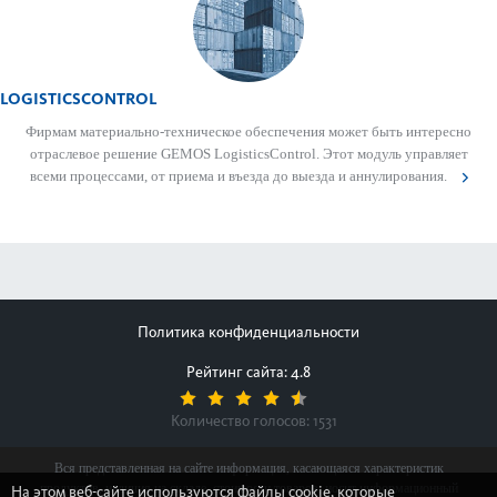
LOGISTICSCONTROL
Фирмам матер­иально-техническое обеспечения может быть интер­есно
отрасл­евое решение GEMOS LogisticsControl. Этот модуль управляет
всеми процессами, от приема и въезда до выезда и аннулирования.
Политика конфиденциальности
Рейтинг сайта: 4.8
Количество голосов:
1531
Вся представленная на сайте информация, касающаяся характеристик
продуктов, наличия на складе, стоимости товаров, носит информационный
На этом веб-сайте используются файлы cookie, которые