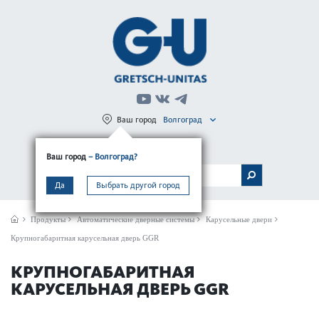
Ваш город
Волгоград
Регистрация
Вход
Ваш город
– Волгоград?
МЕНЮ
Да
Выбрать другой город
Продукты
Автом­ат­ические дверные сис­темы
Карусельные двери
Крупногабаритная карусельная дверь GGR
КРУПНОГАБАРИТНАЯ
КАРУСЕЛЬНАЯ ДВЕРЬ GGR