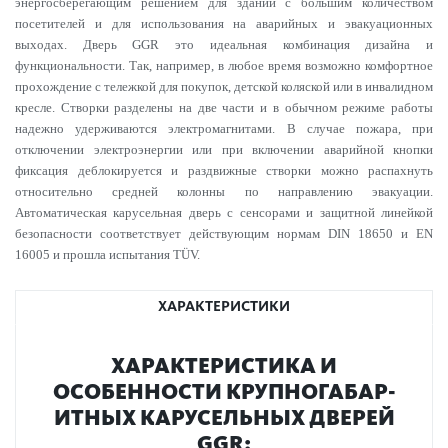
энергосберегающим решением для зданий с большим количеством
посетителей и для использования на аварийных и эвакуационных
выходах. Дверь GGR это идеальная комбинация дизайна и
функциональности. Так, например, в любое время возможно комфортное
прохождение с тележкой для покупок, детской коляской или в инвалидном
кресле. Створки разделены на две части и в обычном режиме работы
надежно удерживаются электромагнитами. В случае пожара, при
отключении электроэнергии или при включении аварийной кнопки
фиксация деблокируется и раздвижные створки можно распахнуть
относительно средней колонны по направлению эвакуации.
Автоматическая карусельная дверь с сенсорами и защитной линейкой
безопасности соответствует действующим нормам DIN 18650 и EN
16005 и прошла испытания TÜV.
ХАРАКТЕРИСТИКИ
ХАР­АКТЕР­И­С­ТИКА И
ОСОБЕННОСТИ КРУПН­ОГАБАР­
ИТНЫХ КАР­УСЕЛЬНЫХ ДВЕРЕЙ
GGR: