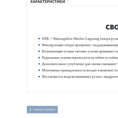
ХАРАКТЕРИСТИКИ
СВ
WDL = Wartungsfreie Drücker Lagerung (опора ручк
Фиксирующие опоры вращения с поддерживающ
Возн­и­к­ающие осевые тяговые усилия принимает н
Радиальные усилия пер­еносятся на гибкое и стаби
Дополнительное углуб­л­ение для смазки смазывае
Монтажные принадлежности входят в комплект пос
Пос­т­авляются модели нажимных ручек с квадратом
назад в раздел