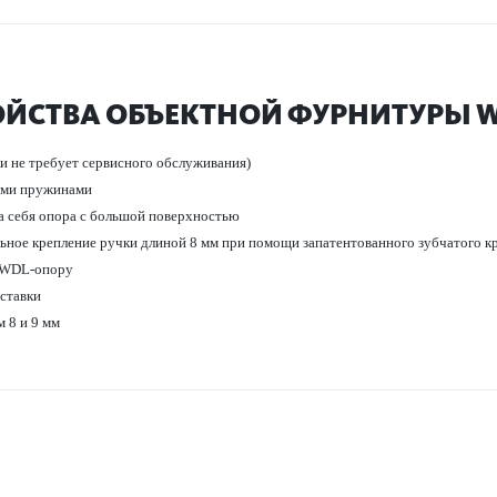
ОЙСТВА ОБЪЕКТНОЙ ФУРНИТУРЫ W
и не требует серв­исного обслуживания)
ими пружинами
а себя опора с большой пове­рхно­стью
льное креп­ление ручки длиной 8 мм при помощи запатентованного зуб­чатого к
т WDL-опору
­т­авки
 8 и 9 мм