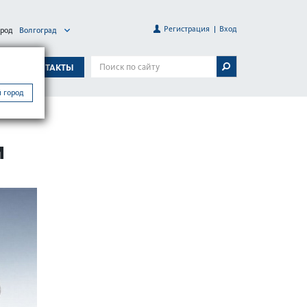
Регистрация
Вход
ород
Волгоград
А
КОНТАКТЫ
 город
И