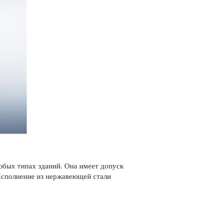
бых типах зданий. Она имеет допуск
сполнение из нерж­а­в­еющей стали