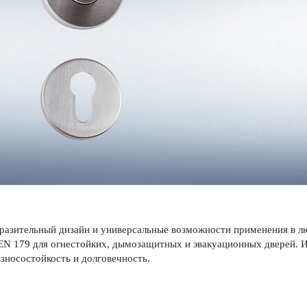
азительный дизайн и унив­ерсальные возможности применения в лю
EN 179 для огн­ес­тойких, дымозащитных и эвакуацио­нных дверей. И
зносос­той­кость и долговечность.