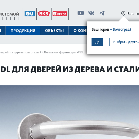
Ваш г
Ваш город
– Волгоград?
Я
ПРОДУКЦИЯ
ОБЪЕКТЫ
О КОНЦЕРНЕ
ТЕХПОДДЕРЖК
Да
Выбрать другой
верей из дерева или стали
Объектная фурнитура WDL
L ДЛЯ ДВЕРЕЙ ИЗ ДЕРЕВА И СТАЛ